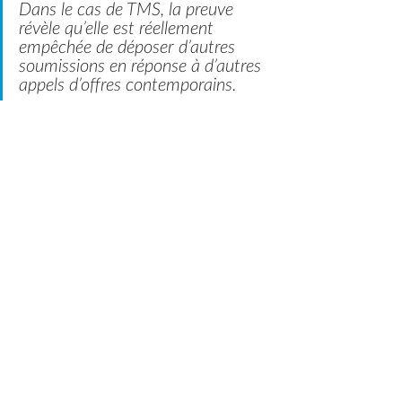
Dans le cas de TMS, la preuve 
révèle qu’elle est réellement 
empêchée de déposer d’autres 
soumissions en réponse à d’autres 
appels d’offres contemporains.
Conclusion
Le juge condamne donc la ville de 
Montréal à verser à l’Entrepreneur la 
somme de 1 989 397,99 $ pour les 
années 2018-2019, 2019-2020 et 2020-
2021 avec les intérêts et l’indemnité 
supplémentaire. C’est un excellent 
résultat obtenu par Me Eric Oliver de 
notre cabinet, qui a représenté, avec 
beaucoup de succès ce client.
Jugements