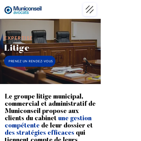
EXPERTISE
Litige
PRENEZ UN RENDEZ-VOUS
Le groupe litige municipal,
commercial et administratif de
Municonseil propose aux
clients du cabinet
une gestion
compétente
de leur dossier et
des stratégies efficaces
qui
tiennent compte de leurs